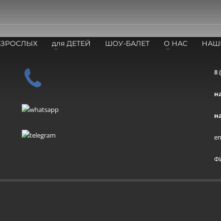
ВЗРОСЛЫХ
для ДЕТЕЙ
ШОУ-БАЛЕТ
О НАС
НАШ
8 
н
н
em
Ф